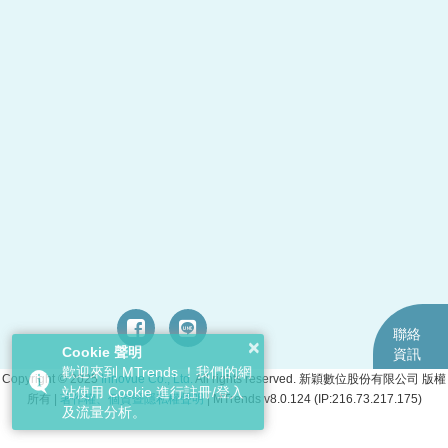
聯絡
×
Cookie 聲明
資訊
歡迎來到 MTrends ！我們的網
Copyright © 2025
Innovue Co., Ltd.
All rights reserved. 新穎數位股份有限公司 版權
站使用 Cookie 進行註冊/登入
桃園市
所有
|
著作權、個資暨隱私權聲明
|
MTrends v8.0.124
(IP:216.73.217.175)
及流量分析。
TEL：03
FAX：0